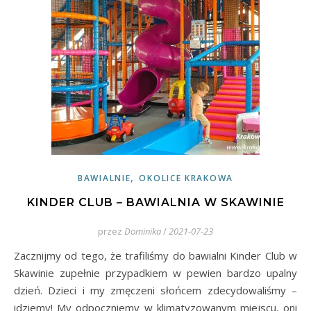
,
BAWIALNIE
OKOLICE KRAKOWA
KINDER CLUB – BAWIALNIA W SKAWINIE
przez
Dominika
/
2021-07-23
Zacznijmy od tego, że trafiliśmy do bawialni Kinder Club w
Skawinie zupełnie przypadkiem w pewien bardzo upalny
dzień. Dzieci i my zmęczeni słońcem zdecydowaliśmy –
idziemy! My odpoczniemy w klimatyzowanym miejscu, oni