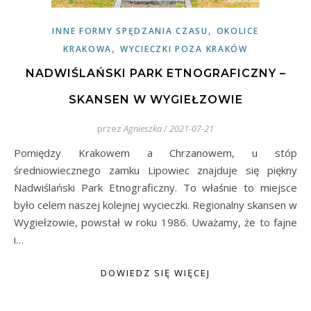
,
INNE FORMY SPĘDZANIA CZASU
OKOLICE
,
KRAKOWA
WYCIECZKI POZA KRAKÓW
NADWIŚLAŃSKI PARK ETNOGRAFICZNY –
SKANSEN W WYGIEŁZOWIE
przez
Agnieszka
/
2021-07-21
Pomiędzy Krakowem a Chrzanowem, u stóp
średniowiecznego zamku Lipowiec znajduje się piękny
Nadwiślański Park Etnograficzny. To właśnie to miejsce
było celem naszej kolejnej wycieczki. Regionalny skansen w
Wygiełzowie, powstał w roku 1986. Uważamy, że to fajne
i…
DOWIEDZ SIĘ WIĘCEJ