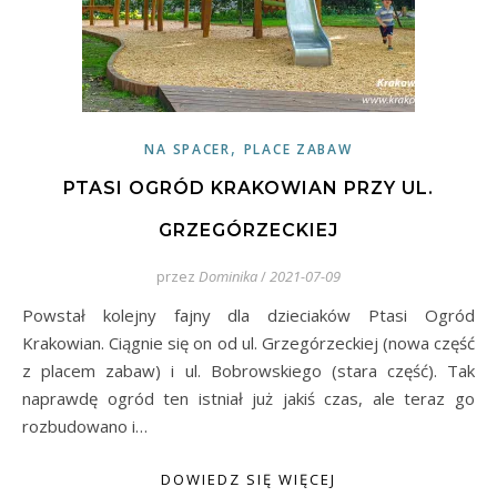
,
NA SPACER
PLACE ZABAW
PTASI OGRÓD KRAKOWIAN PRZY UL.
GRZEGÓRZECKIEJ
przez
Dominika
/
2021-07-09
Powstał kolejny fajny dla dzieciaków Ptasi Ogród
Krakowian. Ciągnie się on od ul. Grzegórzeckiej (nowa część
z placem zabaw) i ul. Bobrowskiego (stara część). Tak
naprawdę ogród ten istniał już jakiś czas, ale teraz go
rozbudowano i…
DOWIEDZ SIĘ WIĘCEJ