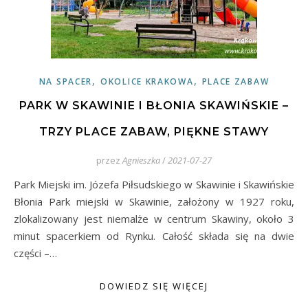
,
,
NA SPACER
OKOLICE KRAKOWA
PLACE ZABAW
PARK W SKAWINIE I BŁONIA SKAWIŃSKIE –
TRZY PLACE ZABAW, PIĘKNE STAWY
przez
Agnieszka
/
2021-07-27
Park Miejski im. Józefa Piłsudskiego w Skawinie i Skawińskie
Błonia Park miejski w Skawinie, założony w 1927 roku,
zlokalizowany jest niemalże w centrum Skawiny, około 3
minut spacerkiem od Rynku. Całość składa się na dwie
części –…
DOWIEDZ SIĘ WIĘCEJ