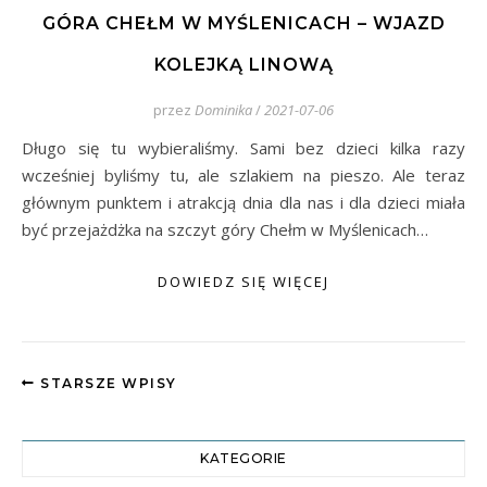
GÓRA CHEŁM W MYŚLENICACH – WJAZD
KOLEJKĄ LINOWĄ
przez
Dominika
/
2021-07-06
Długo się tu wybieraliśmy. Sami bez dzieci kilka razy
wcześniej byliśmy tu, ale szlakiem na pieszo. Ale teraz
głównym punktem i atrakcją dnia dla nas i dla dzieci miała
być przejażdżka na szczyt góry Chełm w Myślenicach…
DOWIEDZ SIĘ WIĘCEJ
STARSZE WPISY
KATEGORIE