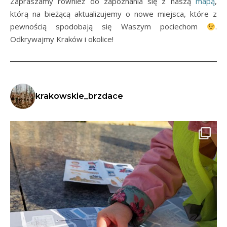
Zapraszamy również do zapoznania się z naszą
mapą
,
którą na bieżącą aktualizujemy o nowe miejsca, które z
pewnością spodobają się Waszym pociechom
.
Odkrywajmy Kraków i okolice!
krakowskie_brzdace