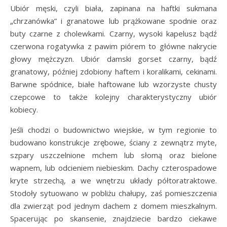
Ubiór męski, czyli biała, zapinana na haftki sukmana
„chrzanówka” i granatowe lub prążkowane spodnie oraz
buty czarne z cholewkami. Czarny, wysoki kapelusz bądź
czerwona rogatywka z pawim piórem to główne nakrycie
głowy mężczyzn. Ubiór damski gorset czarny, bądź
granatowy, później zdobiony haftem i koralikami, cekinami.
Barwne spódnice, białe haftowane lub wzorzyste chusty
czepcowe to także kolejny charakterystyczny ubiór
kobiecy.
Jeśli chodzi o budownictwo wiejskie, w tym regionie to
budowano konstrukcje zrębowe, ściany z zewnątrz myte,
szpary uszczelnione mchem lub słomą oraz bielone
wapnem, lub odcieniem niebieskim. Dachy czterospadowe
kryte strzechą, a we wnętrzu układy półtoratraktowe.
Stodoły sytuowano w pobliżu chałupy, zaś pomieszczenia
dla zwierząt pod jednym dachem z domem mieszkalnym.
Spacerując po skansenie, znajdziecie bardzo ciekawe