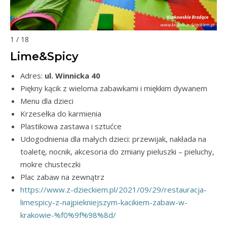
1 / 18
Lime&Spicy
Adres:
ul. Winnicka 40
Piękny kącik z wieloma zabawkami i miękkim dywanem
Menu dla dzieci
Krzesełka do karmienia
Plastikowa zastawa i sztućce
Udogodnienia dla małych dzieci: przewijak, nakłada na
toaletę, nocnik, akcesoria do zmiany pieluszki – pieluchy,
mokre chusteczki
Plac zabaw na zewnątrz
https://www.z-dzieckiem.pl/2021/09/29/restauracja-
limespicy-z-najpiekniejszym-kacikiem-zabaw-w-
krakowie-%f0%9f%98%8d/