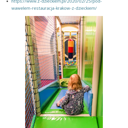
https://www.z-dzieckiem.pl/2020/02/25/pod-
wawelem-restauracja-krakow-z-dzieckiem/