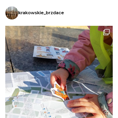
krakowskie_brzdace