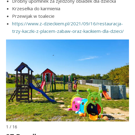
Drobny upominek za zjedzony obiadek dla dziecka
Krzesełka do karmienia
Przewijak w toalecie
https://www.z-dzieckiem.pl/2021/09/16/restauracja-
trzy-kaczki-z-placem-zabaw-oraz-kacikiem-dla-dzieci/
1 / 16