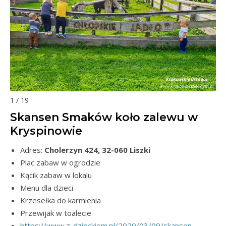
1 / 19
Skansen Smaków koło zalewu w
Kryspinowie
Adres:
Cholerzyn 424, 32-060 Liszki
Plac zabaw w ogrodzie
Kącik zabaw w lokalu
Menu dla dzieci
Krzesełka do karmienia
Przewijak w toalecie
https://www.z-dzieckiem.pl/2020/03/09/skansen-