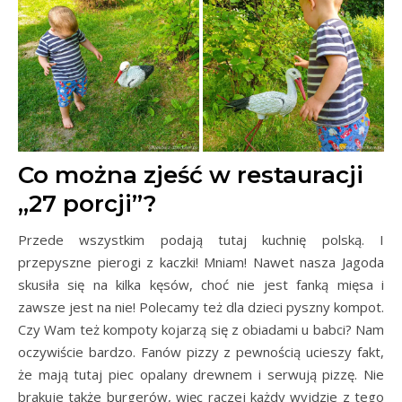
Co można zjeść w restauracji
„27 porcji”?
Przede wszystkim podają tutaj kuchnię polską. I
przepyszne pierogi z kaczki! Mniam! Nawet nasza Jagoda
skusiła się na kilka kęsów, choć nie jest fanką mięsa i
zawsze jest na nie! Polecamy też dla dzieci pyszny kompot.
Czy Wam też kompoty kojarzą się z obiadami u babci? Nam
oczywiście bardzo. Fanów pizzy z pewnością ucieszy fakt,
że mają tutaj piec opalany drewnem i serwują pizzę. Nie
brakuje także burgerów, więc raczej każdy wyjdzie z tego