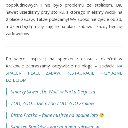
popołudniowych i nie było problemu ze stolikiem. Ba,
nawet usiedliśmy przy stoliku, z którego mieliśmy widok na
2 place zabaw. Także polecamy! Wy spokojnie zjecie obiad,
a dzieci będą miały zajęcie na placu zabaw. I każdy będzie
zadowolony.
Po więcej inspiracji na spędzenie czasu z dziećmi w
Krakowie zapraszamy oczywiście na bloga – zakładki
NA
SPACER
,
PLACE ZABAW
,
RESTAURACJE PRZYJAZNE
DZIECIOM
.
Smoczy Skwer „Do Woli” w Parku Decjusza
ZOO, ZOO, idziemy do ZOO! ZOO Kraków
Bistro Praska – fajne miejsce na upalne lato
Skansen Smaków – karczma nad zalewem w