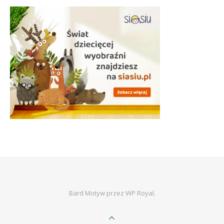
Bard Motyw przez
WP Royal
.