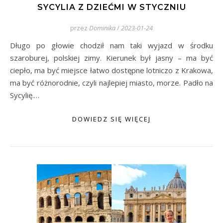
SYCYLIA Z DZIEĆMI W STYCZNIU
przez
Dominika
/
2023-01-24
Długo po głowie chodził nam taki wyjazd w środku
szaroburej, polskiej zimy. Kierunek był jasny – ma być
ciepło, ma być miejsce łatwo dostępne lotniczo z Krakowa,
ma być różnorodnie, czyli najlepiej miasto, morze. Padło na
Sycylię.…
DOWIEDZ SIĘ WIĘCEJ