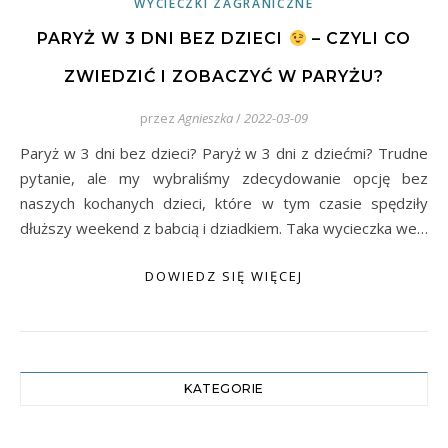
WYCIECZKI ZAGRANICZNE
PARYŻ W 3 DNI BEZ DZIECI
– CZYLI CO
ZWIEDZIĆ I ZOBACZYĆ W PARYŻU?
przez
Agnieszka
/
2022-03-09
Paryż w 3 dni bez dzieci? Paryż w 3 dni z dziećmi? Trudne
pytanie, ale my wybraliśmy zdecydowanie opcję bez
naszych kochanych dzieci, które w tym czasie spędziły
dłuższy weekend z babcią i dziadkiem. Taka wycieczka we…
DOWIEDZ SIĘ WIĘCEJ
KATEGORIE