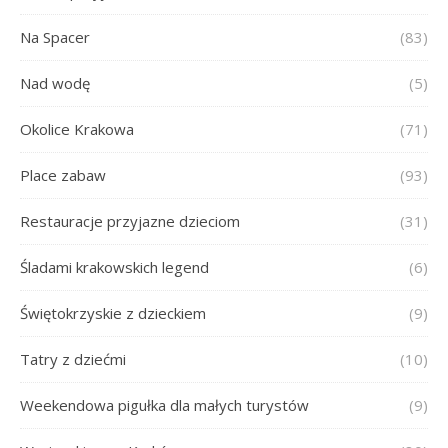
Na Spacer
(83)
Nad wodę
(5)
Okolice Krakowa
(71)
Place zabaw
(93)
Restauracje przyjazne dzieciom
(31)
Śladami krakowskich legend
(6)
Świętokrzyskie z dzieckiem
(9)
Tatry z dziećmi
(10)
Weekendowa pigułka dla małych turystów
(9)