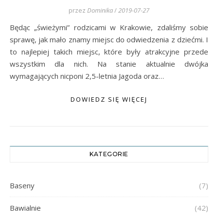
przez
Dominika
/
2019-07-27
Będąc „świeżymi” rodzicami w Krakowie, zdaliśmy sobie
sprawę, jak mało znamy miejsc do odwiedzenia z dziećmi. I
to najlepiej takich miejsc, które były atrakcyjne przede
wszystkim dla nich. Na stanie aktualnie dwójka
wymagających nicponi 2,5-letnia Jagoda oraz…
DOWIEDZ SIĘ WIĘCEJ
KATEGORIE
Baseny
(7)
Bawialnie
(42)