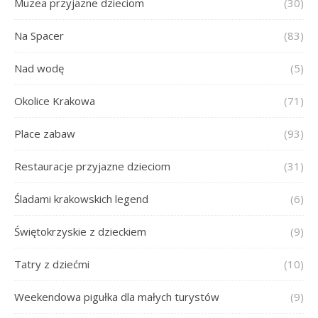
Muzea przyjazne dzieciom
(30)
Na Spacer
(83)
Nad wodę
(5)
Okolice Krakowa
(71)
Place zabaw
(93)
Restauracje przyjazne dzieciom
(31)
Śladami krakowskich legend
(6)
Świętokrzyskie z dzieckiem
(9)
Tatry z dziećmi
(10)
Weekendowa pigułka dla małych turystów
(9)