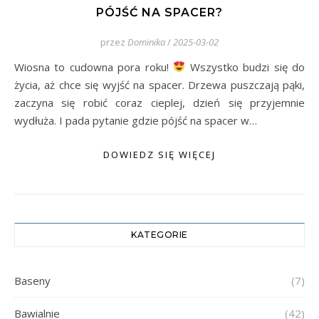
PÓJŚĆ NA SPACER?
przez
Dominika
/
2025-03-02
Wiosna to cudowna pora roku!
Wszystko budzi się do
życia, aż chce się wyjść na spacer. Drzewa puszczają pąki,
zaczyna się robić coraz cieplej, dzień się przyjemnie
wydłuża. I pada pytanie gdzie pójść na spacer w…
DOWIEDZ SIĘ WIĘCEJ
KATEGORIE
Baseny
(7)
Bawialnie
(42)