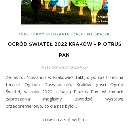
,
INNE FORMY SPĘDZANIA CZASU
NA SPACER
OGRÓD ŚWIATEŁ 2022 KRAKÓW – PIOTRUŚ
PAN
przez
Dominika
/
2022-10-27
Że jak to, Nibylandia w Krakowie? Tak! Już po raz trzeci na
terenie Ogrodu Doświadczeń, Kraków gości Ogród
Świateł, w roku 2022 z bajką Piotruś Pan. W ramach
zaproszenia mogliśmy zwiedzić wystawę
przedpremierowo, co dla nas było…
DOWIEDZ SIĘ WIĘCEJ