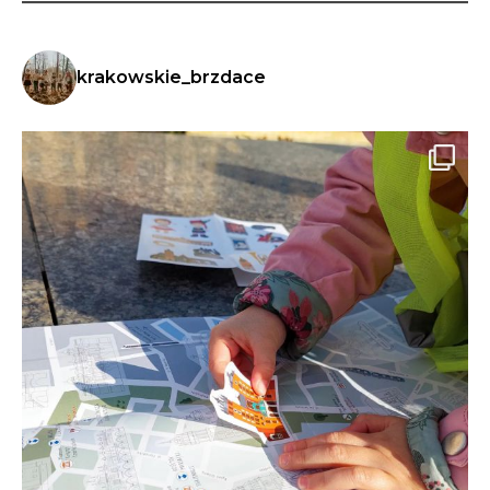
krakowskie_brzdace