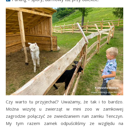
Czy warto tu przyjechać? Uważamy, że tak i to bardzo.
Można wizytę u zwierząt w mini zoo w zamkowej
zagrodzie połączyć ze zwiedzaniem ruin zamku Tenczyn.
My tym razem zamek odpuściliśmy ze względu na