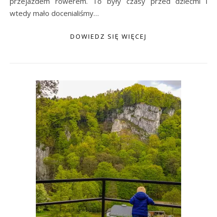
przejazdem rowerem. To były czasy przed dziećmi i
wtedy mało docenialiśmy…
DOWIEDZ SIĘ WIĘCEJ