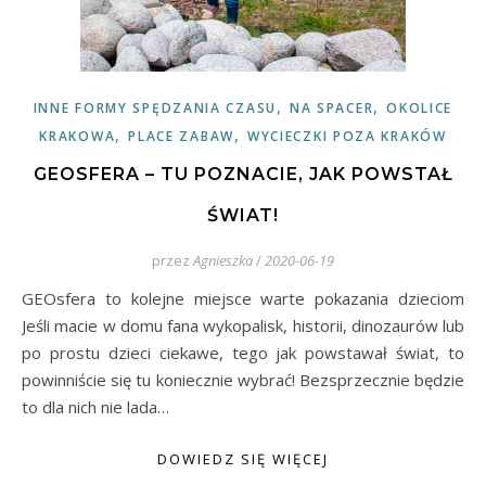
,
,
INNE FORMY SPĘDZANIA CZASU
NA SPACER
OKOLICE
,
,
KRAKOWA
PLACE ZABAW
WYCIECZKI POZA KRAKÓW
GEOSFERA – TU POZNACIE, JAK POWSTAŁ
ŚWIAT!
przez
Agnieszka
/
2020-06-19
GEOsfera to kolejne miejsce warte pokazania dzieciom
Jeśli macie w domu fana wykopalisk, historii, dinozaurów lub
po prostu dzieci ciekawe, tego jak powstawał świat, to
powinniście się tu koniecznie wybrać! Bezsprzecznie będzie
to dla nich nie lada…
DOWIEDZ SIĘ WIĘCEJ