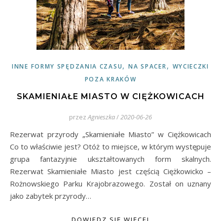
,
,
INNE FORMY SPĘDZANIA CZASU
NA SPACER
WYCIECZKI
POZA KRAKÓW
SKAMIENIAŁE MIASTO W CIĘŻKOWICACH
przez
Agnieszka
/
2020-06-26
Rezerwat przyrody „Skamieniałe Miasto” w Ciężkowicach
Co to właściwie jest? Otóż to miejsce, w którym występuje
grupa fantazyjnie ukształtowanych form skalnych.
Rezerwat Skamieniałe Miasto jest częścią Ciężkowicko –
Rożnowskiego Parku Krajobrazowego. Został on uznany
jako zabytek przyrody…
DOWIEDZ SIĘ WIĘCEJ