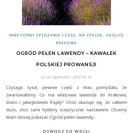
,
,
INNE FORMY SPĘDZANIA CZASU
NA SPACER
OKOLICE
KRAKOWA
OGRÓD PEŁEN LAWENDY – KAWAŁEK
POLSKIEJ PROWANSJI
przez
Agnieszka
/
2020-06-30
Czytając tytuł, pewnie część z Was pomyślała, że
zwariowaliśmy. Co ma właściwie lawenda do Krakowa,
dzieci i jakiejkolwiek frajdy? Otóż okazuje się, że całkiem
dużo, choć sami byliśmy sceptycznie nastawieni. Chcemy
Wam dzisiaj pokazać Ogród pełen lawendy…
DOWIEDZ SIĘ WIĘCEJ