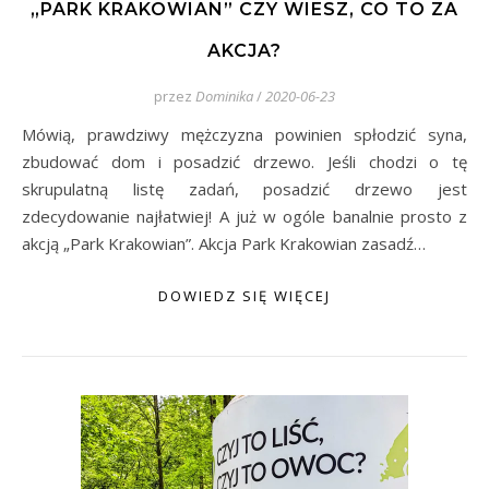
„PARK KRAKOWIAN” CZY WIESZ, CO TO ZA
AKCJA?
przez
Dominika
/
2020-06-23
Mówią, prawdziwy mężczyzna powinien spłodzić syna,
zbudować dom i posadzić drzewo. Jeśli chodzi o tę
skrupulatną listę zadań, posadzić drzewo jest
zdecydowanie najłatwiej! A już w ogóle banalnie prosto z
akcją „Park Krakowian”. Akcja Park Krakowian zasadź…
DOWIEDZ SIĘ WIĘCEJ