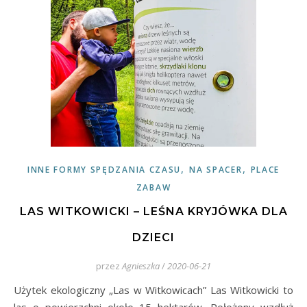
,
,
INNE FORMY SPĘDZANIA CZASU
NA SPACER
PLACE
ZABAW
LAS WITKOWICKI – LEŚNA KRYJÓWKA DLA
DZIECI
przez
Agnieszka
/
2020-06-21
Użytek ekologiczny „Las w Witkowicach” Las Witkowicki to
las o powierzchni około 15 hektarów. Położony wzdłuż