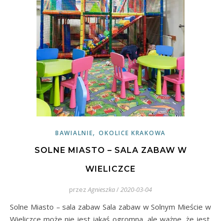
,
BAWIALNIE
OKOLICE KRAKOWA
SOLNE MIASTO – SALA ZABAW W
WIELICZCE
przez
Agnieszka
/
2020-03-04
Solne Miasto – sala zabaw Sala zabaw w Solnym Mieście w
Wieliczce może nie jest jakaś ogromna, ale ważne, że jest.