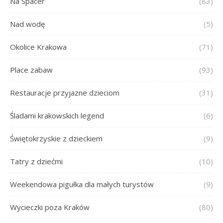
Na Spacer
(83)
Nad wodę
(5)
Okolice Krakowa
(71)
Place zabaw
(93)
Restauracje przyjazne dzieciom
(31)
Śladami krakowskich legend
(6)
Świętokrzyskie z dzieckiem
(9)
Tatry z dziećmi
(10)
Weekendowa pigułka dla małych turystów
(9)
Wycieczki poza Kraków
(80)