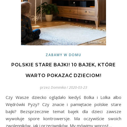
ZABAWY W DOMU
POLSKIE STARE BAJKI! 10 BAJEK, KTÓRE
WARTO POKAZAĆ DZIECIOM!
przez
Dominika
/
2020-03-23
Czy Wasze dziecko oglądało kiedyś Bolka i Lolka albo
Wędrówki Pyzy? Czy znacie i pamiętacie polskie stare
bajki? Bezsprzecznie temat bajek dla dzieci zawsze
wywołuje spore kontrowersje. Ma oczywiście swoich
zwolenników, jak i przeciwników. My mówimy wprost…