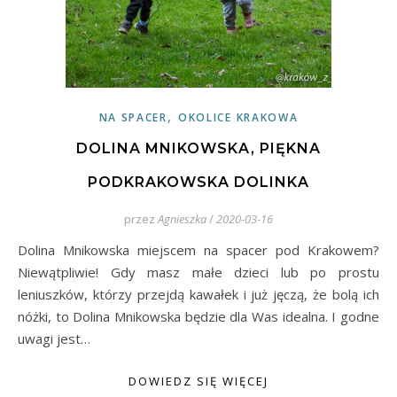
,
NA SPACER
OKOLICE KRAKOWA
DOLINA MNIKOWSKA, PIĘKNA
PODKRAKOWSKA DOLINKA
przez
Agnieszka
/
2020-03-16
Dolina Mnikowska miejscem na spacer pod Krakowem?
Niewątpliwie! Gdy masz małe dzieci lub po prostu
leniuszków, którzy przejdą kawałek i już jęczą, że bolą ich
nóżki, to Dolina Mnikowska będzie dla Was idealna. I godne
uwagi jest…
DOWIEDZ SIĘ WIĘCEJ