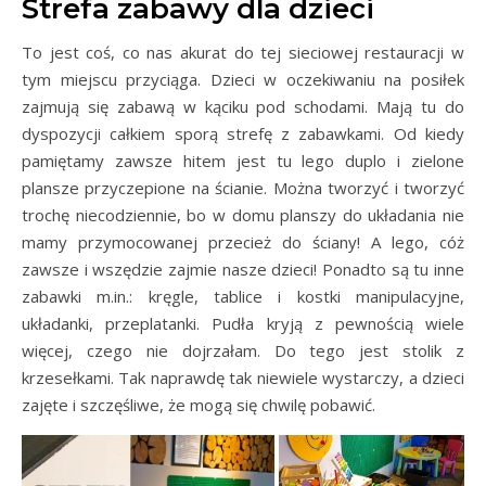
Strefa zabawy dla dzieci
To jest coś, co nas akurat do tej sieciowej restauracji w
tym miejscu przyciąga. Dzieci w oczekiwaniu na posiłek
zajmują się zabawą w kąciku pod schodami. Mają tu do
dyspozycji całkiem sporą strefę z zabawkami. Od kiedy
pamiętamy zawsze hitem jest tu lego duplo i zielone
plansze przyczepione na ścianie. Można tworzyć i tworzyć
trochę niecodziennie, bo w domu planszy do układania nie
mamy przymocowanej przecież do ściany! A lego, cóż
zawsze i wszędzie zajmie nasze dzieci! Ponadto są tu inne
zabawki m.in.: kręgle, tablice i kostki manipulacyjne,
układanki, przeplatanki. Pudła kryją z pewnością wiele
więcej, czego nie dojrzałam. Do tego jest stolik z
krzesełkami. Tak naprawdę tak niewiele wystarczy, a dzieci
zajęte i szczęśliwe, że mogą się chwilę pobawić.