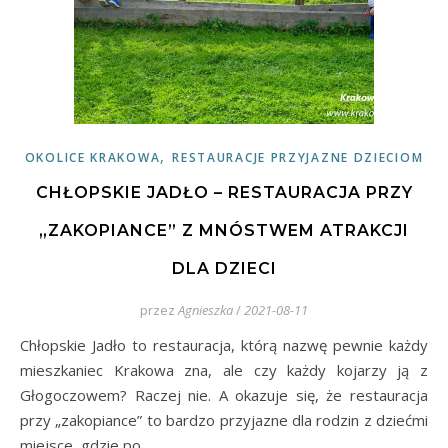
,
OKOLICE KRAKOWA
RESTAURACJE PRZYJAZNE DZIECIOM
CHŁOPSKIE JADŁO – RESTAURACJA PRZY
„ZAKOPIANCE” Z MNÓSTWEM ATRAKCJI
DLA DZIECI
przez
Agnieszka
/
2021-08-11
Chłopskie Jadło to restauracja, którą nazwę pewnie każdy
mieszkaniec Krakowa zna, ale czy każdy kojarzy ją z
Głogoczowem? Raczej nie. A okazuje się, że restauracja
przy „zakopiance” to bardzo przyjazne dla rodzin z dziećmi
miejsce, gdzie po…