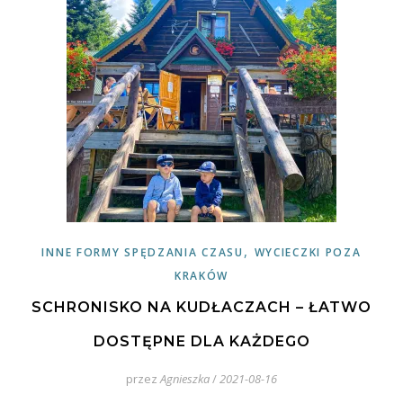
,
INNE FORMY SPĘDZANIA CZASU
WYCIECZKI POZA
KRAKÓW
SCHRONISKO NA KUDŁACZACH – ŁATWO
DOSTĘPNE DLA KAŻDEGO
przez
Agnieszka
/
2021-08-16