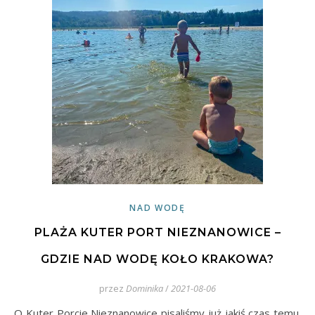
NAD WODĘ
PLAŻA KUTER PORT NIEZNANOWICE –
GDZIE NAD WODĘ KOŁO KRAKOWA?
przez
Dominika
/
2021-08-06
O Kuter Porcie Nieznanowice pisaliśmy już jakiś czas temu.