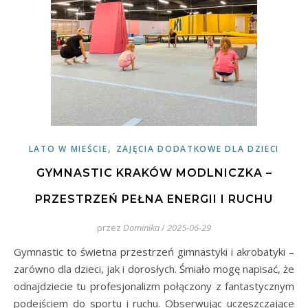
,
LATO W MIEŚCIE
ZAJĘCIA DODATKOWE DLA DZIECI
GYMNASTIC KRAKÓW MODLNICZKA –
PRZESTRZEŃ PEŁNA ENERGII I RUCHU
przez
Dominika
/
2025-06-29
Gymnastic to świetna przestrzeń gimnastyki i akrobatyki –
zarówno dla dzieci, jak i dorosłych. Śmiało mogę napisać, że
odnajdziecie tu profesjonalizm połączony z fantastycznym
podejściem do sportu i ruchu. Obserwując uczęszczające