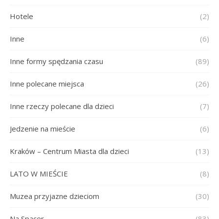
Hotele
(2)
Inne
(6)
Inne formy spędzania czasu
(89)
Inne polecane miejsca
(26)
Inne rzeczy polecane dla dzieci
(7)
Jedzenie na mieście
(6)
Kraków – Centrum Miasta dla dzieci
(13)
LATO W MIEŚCIE
(8)
Muzea przyjazne dzieciom
(30)
Na Spacer
(83)