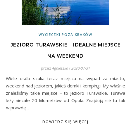
WYCIECZKI POZA KRAKÓW
JEZIORO TURAWSKIE – IDEALNE MIEJSCE
NA WEEKEND
przez
Agnieszka
/
2020-07-31
Wiele osób szuka teraz miejsca na wypad za miasto,
weekend nad jeziorem, jakieś domki i kempingi. My właśnie
znaleźliśmy takie miejsce – to Jezioro Turawskie. Turawa
leży niecałe 20 kilometrów od Opola. Znajdują się tu tak
naprawdę…
DOWIEDZ SIĘ WIĘCEJ