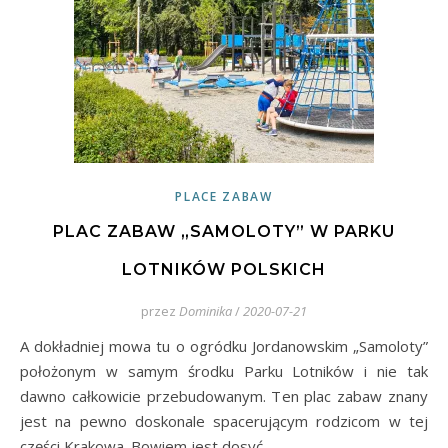
PLACE ZABAW
PLAC ZABAW „SAMOLOTY” W PARKU
LOTNIKÓW POLSKICH
przez
Dominika
/
2020-07-21
A dokładniej mowa tu o ogródku Jordanowskim „Samoloty”
położonym w samym środku Parku Lotników i nie tak
dawno całkowicie przebudowanym. Ten plac zabaw znany
jest na pewno doskonale spacerującym rodzicom w tej
części Krakowa. Bowiem jest dosyć…