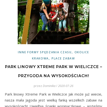
,
INNE FORMY SPĘDZANIA CZASU
OKOLICE
,
KRAKOWA
PLACE ZABAW
PARK LINOWY XTREME PARK W WIELICZCE –
PRZYGODA NA WYSOKOŚCIACH!
przez
Dominika
/
2020-07-26
Park linowy Xtreme Park w Wieliczce Jak może już wiecie,
nasza mała Jagoda jest wielką fanką wszelkich zabaw na
wysokościach! Uwielbia ścianki wspinaczkowe – jesteśmy