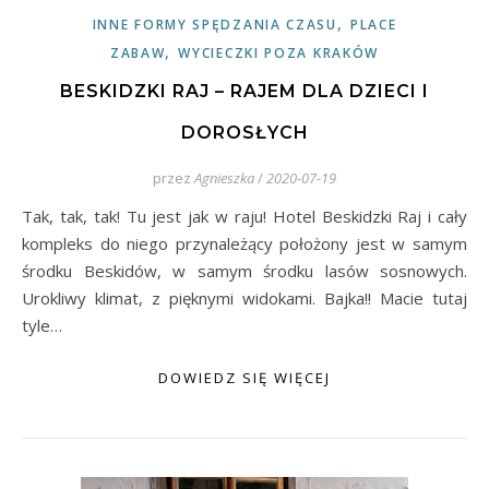
,
INNE FORMY SPĘDZANIA CZASU
PLACE
,
ZABAW
WYCIECZKI POZA KRAKÓW
BESKIDZKI RAJ – RAJEM DLA DZIECI I
DOROSŁYCH
przez
Agnieszka
/
2020-07-19
Tak, tak, tak! Tu jest jak w raju! Hotel Beskidzki Raj i cały
kompleks do niego przynależący położony jest w samym
środku Beskidów, w samym środku lasów sosnowych.
Urokliwy klimat, z pięknymi widokami. Bajka!! Macie tutaj
tyle…
DOWIEDZ SIĘ WIĘCEJ