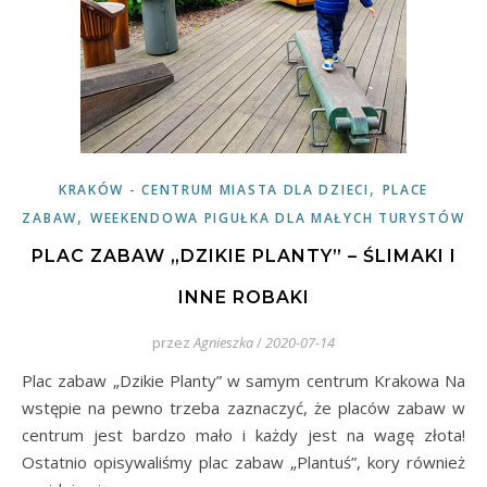
,
KRAKÓW - CENTRUM MIASTA DLA DZIECI
PLACE
,
ZABAW
WEEKENDOWA PIGUŁKA DLA MAŁYCH TURYSTÓW
PLAC ZABAW „DZIKIE PLANTY” – ŚLIMAKI I
INNE ROBAKI
przez
Agnieszka
/
2020-07-14
Plac zabaw „Dzikie Planty” w samym centrum Krakowa Na
wstępie na pewno trzeba zaznaczyć, że placów zabaw w
centrum jest bardzo mało i każdy jest na wagę złota!
Ostatnio opisywaliśmy plac zabaw „Plantuś”, kory również