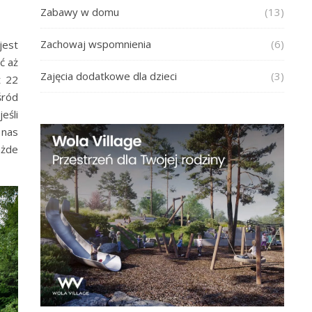
Zabawy w domu
(13)
Zachowaj wspomnienia
(6)
jest
ć aż
Zajęcia dodatkowe dla dzieci
(3)
ż 22
śród
eśli
 nas
ażde