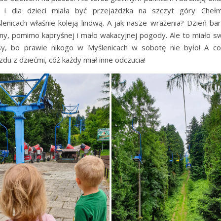
 i dla dzieci miała być przejażdżka na szczyt góry Che
lenicach właśnie koleją linową. A jak nasze wrażenia? Dzień ba
ny, pomimo kapryśnej i mało wakacyjnej pogody. Ale to miało s
sy, bo prawie nikogo w Myślenicach w sobotę nie było! A c
zdu z dziećmi, cóż każdy miał inne odczucia!