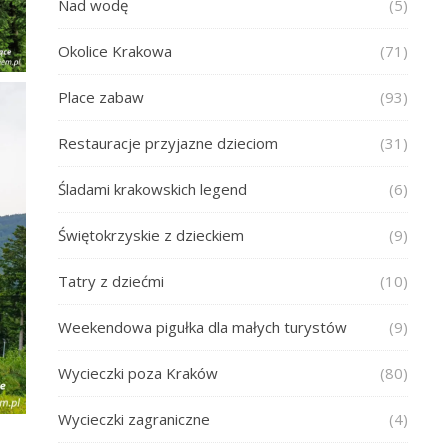
Nad wodę
(5)
Okolice Krakowa
(71)
Place zabaw
(93)
Restauracje przyjazne dzieciom
(31)
Śladami krakowskich legend
(6)
Świętokrzyskie z dzieckiem
(9)
Tatry z dziećmi
(10)
Weekendowa pigułka dla małych turystów
(9)
Wycieczki poza Kraków
(80)
Wycieczki zagraniczne
(4)