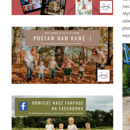
nas
Myś
uda
plu
wja