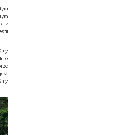
łtym
czym
p. z
stii
iśmy
li o
brze
jest
iśmy