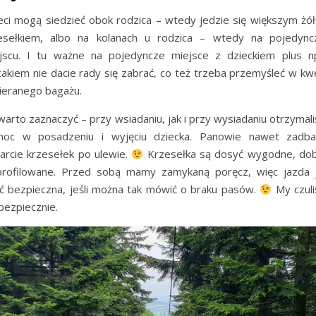
eci mogą siedzieć obok rodzica – wtedy jedzie się większym żó
esełkiem, albo na kolanach u rodzica – wtedy na pojedyn
jscu. I tu ważne na pojedyncze miejsce z dzieckiem plus n
cakiem nie dacie rady się zabrać, co też trzeba przemyśleć w kwe
ieranego bagażu.
warto zaznaczyć – przy wsiadaniu, jak i przy wysiadaniu otrzymal
oc w posadzeniu i wyjęciu dziecka. Panowie nawet zadba
arcie krzesełek po ulewie.
Krzesełka są dosyć wygodne, do
rofilowane. Przed sobą mamy zamykaną poręcz, więc jazda 
ć bezpieczna, jeśli można tak mówić o braku pasów.
My czul
 bezpiecznie.