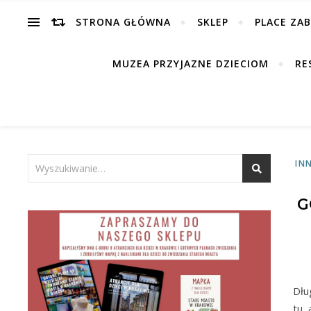
STRONA GŁÓWNA
SKLEP
PLACE ZA
MUZEA PRZYJAZNE DZIECIOM
RE
IN
G
Dłu
tu,