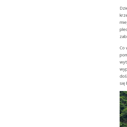
Dzi
krz
mie
ple
zab
Co 
pom
wyt
wyp
doś
się