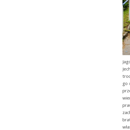
Jag
Jec
tro
go 
prz
wie
pra
zac
bra
wła