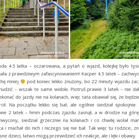
oda 4.5 latka – oczarowana, a pytań o wjazd, kolejkę było tysi
hała z prawdziwym zafascynowaniem! Kacper 4.5 latek – zachwy
chę mniej
pod koniec lekko znużony, bo 22 minuty wjazdu zac
nudzić – wszak te same widoki. Piotruś prawie 3 latek – nie dał
ekonać do jazdy nie na kolanach, więc tata obawiał się, że będzie
rcił. Na początku lekko się bał, ale ogólnie siedział spokojnie. F
wie 2 latek – hmm podczas zjazdu zasnął, a w drodze na górę
hwycony, siedział grzecznie na kolanach i co chwilę wołał ma
ta i machał do nich i niczego się nie bał. Tak więc tu rodzice, zn
sne dzieci, łatwo mogą przewidzieć ich reakcje, ale i lęki i obawy.