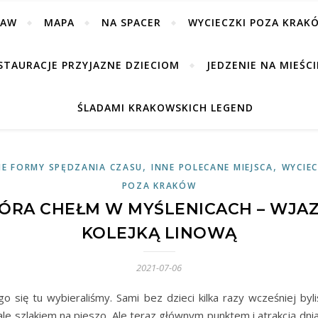
BAW
MAPA
NA SPACER
WYCIECZKI POZA KRAK
STAURACJE PRZYJAZNE DZIECIOM
JEDZENIE NA MIEŚCI
ŚLADAMI KRAKOWSKICH LEGEND
,
,
NE FORMY SPĘDZANIA CZASU
INNE POLECANE MIEJSCA
WYCIEC
POZA KRAKÓW
ÓRA CHEŁM W MYŚLENICACH – WJA
KOLEJKĄ LINOWĄ
2021-07-06
go się tu wybieraliśmy. Sami bez dzieci kilka razy wcześniej byl
 ale szlakiem na pieszo. Ale teraz głównym punktem i atrakcją dnia