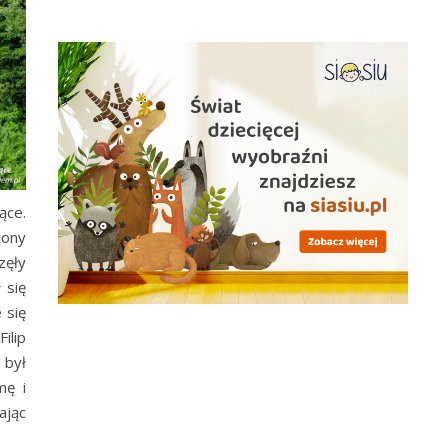
ące.
cony
zęły
 się
 się
ilip
 był
mę i
ając