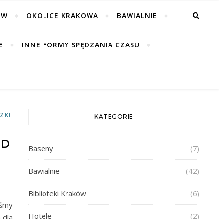
ÓW
OKOLICE KRAKOWA
BAWIALNIE
E
INNE FORMY SPĘDZANIA CZASU
ZKI
KATEGORIE
ZD
Baseny
(7)
Bawialnie
(42)
Biblioteki Kraków
(6)
iśmy
Hotele
(2)
 dla