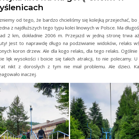
yślenicach
zniemy od tego, że bardzo chcieliśmy się kolejką przejechać, bo 
jedna z najdłuższych tego typu kolei linowych w Polsce. Ma długoś
ad 2 km, dokładnie 2006 m. Przejazd w jedną stronę trwa a
uty! Jest to naprawdę długo na podziwianie widoków, relaks w
lonych koron drzew. Ale dla kogo relaks, dla tego relaks. Ogólnie j
ie lęk wysokości i boicie się takich atrakcji, to nie polecamy. U
rat nikt z dorosłych z tym nie miał problemu. Ale dzieci. K
eagowało inaczej.