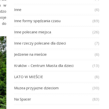
łm w
Inne
(6)
rdzo
woje
Inne formy spędzania czasu
(89)
o do
Inne polecane miejsca
(26)
Inne rzeczy polecane dla dzieci
(7)
Jedzenie na mieście
(6)
Kraków – Centrum Miasta dla dzieci
(13)
LATO W MIEŚCIE
(8)
Muzea przyjazne dzieciom
(30)
Na Spacer
(83)