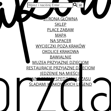
STRONA GŁÓWNA
SKLEP
PLACE ZABAW
MAPA
NA SPACER
WYCIECZKI POZA KRAKÓW
OKOLICE KRAKOWA
BAWIALNIE
MUZEA PRZYJAZNE DZIECIOM
RESTAURACJE PRZYJAZNE DZIECIOM
JEDZENIE NA MIEŚCIE
INNE FORMY SPĘDZANIA CZASU
ŚLADAMI KRAKOWSKICH LEGEND