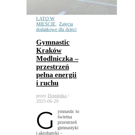
LATO W
MIEŚCIE
,
Zajęcia
dodatkowe dla dzieci
Gymnastic
Kraków
Modlniczka –
przestrzeń
pełna energii
i ruchu
przez
Dominika
/
2025-06-29
G
ymnastic to
świetna
przestrzeń
gimnastyki
i akrobatyki –