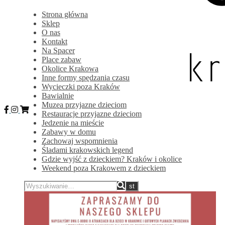
Strona główna
Sklep
O nas
Kontakt
Na Spacer
Place zabaw
Okolice Krakowa
Inne formy spędzania czasu
Wycieczki poza Kraków
Bawialnie
Muzea przyjazne dzieciom
Restauracje przyjazne dzieciom
Jedzenie na mieście
Zabawy w domu
Zachowaj wspomnienia
Śladami krakowskich legend
Gdzie wyjść z dzieckiem? Kraków i okolice
Weekend poza Krakowem z dzieckiem