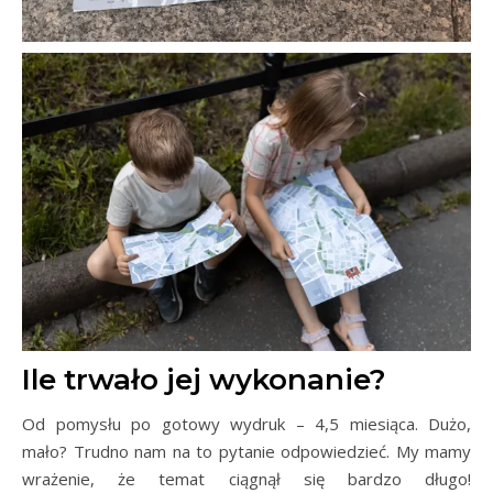
Ile trwało jej wykonanie?
Od pomysłu po gotowy wydruk – 4,5 miesiąca. Dużo,
mało? Trudno nam na to pytanie odpowiedzieć. My mamy
wrażenie, że temat ciągnął się bardzo długo!