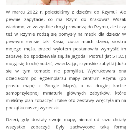
W marcu 2022 r. polecieliśmy z dziećmi do Rzymu? Ale
pewnie zapytacie, co ma Rzym do Krakowa? Wszak
wiadomo, że wszystkie drogi prowadzą do Rzymu, ale i czy
też w Rzymie rodzą się pomysły na mapki dla dzieci? W
pewnym sensie tak! Kasia, ciocia moich dzieci, siostra
mojego męża, przed wylotem postanowiła wymyślić im
zabawę, bo spodziewała się, że Jagoda i Piotruś (lat 5 i 3.5)
mogą się trochę nudzić, zwiedzając, rzymskie zabytki (dużo
się w tym temacie nie pomyliła!). Wydrukowała ona
dzieciakom po egzemplarzu mapy centrum Rzymu (po
prostu mapę z Google Maps), a na drugiej kartce
samoprzylepnej miniaturki głównych zabytków, które
mieliśmy plan zobaczyć i takie oto zestawy wręczyła im na
początku naszej wycieczki.
Dzieci, gdy dostały swoje mapy, niemal od razu chciały
wszystko zobaczyć! Były zachwycone taką formą