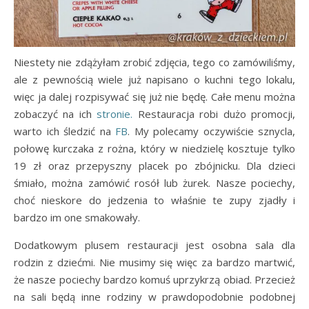
Niestety nie zdążyłam zrobić zdjęcia, tego co zamówiliśmy,
ale z pewnością wiele już napisano o kuchni tego lokalu,
więc ja dalej rozpisywać się już nie będę. Całe menu można
zobaczyć na ich
stronie.
Restauracja robi dużo promocji,
warto ich śledzić na
FB
. My polecamy oczywiście sznycla,
połowę kurczaka z rożna, który w niedzielę kosztuje tylko
19 zł oraz przepyszny placek po zbójnicku. Dla dzieci
śmiało, można zamówić rosół lub żurek. Nasze pociechy,
choć nieskore do jedzenia to właśnie te zupy zjadły i
bardzo im one smakowały.
Dodatkowym plusem restauracji jest osobna sala dla
rodzin z dziećmi. Nie musimy się więc za bardzo martwić,
że nasze pociechy bardzo komuś uprzykrzą obiad. Przecież
na sali będą inne rodziny w prawdopodobnie podobnej