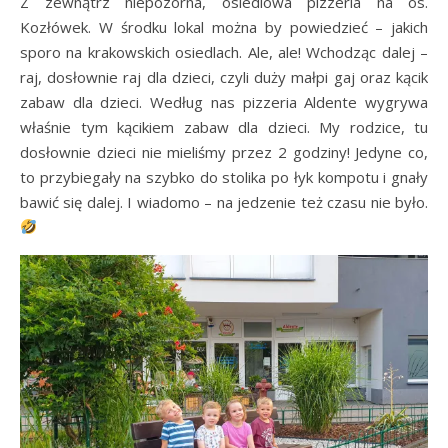
Z zewnątrz niepozorna, osiedlowa pizzeria na os.
Kozłówek. W środku lokal można by powiedzieć – jakich
sporo na krakowskich osiedlach. Ale, ale! Wchodząc dalej –
raj, dosłownie raj dla dzieci, czyli duży małpi gaj oraz kącik
zabaw dla dzieci. Według nas pizzeria Aldente wygrywa
właśnie tym kącikiem zabaw dla dzieci. My rodzice, tu
dosłownie dzieci nie mieliśmy przez 2 godziny! Jedyne co,
to przybiegały na szybko do stolika po łyk kompotu i gnały
bawić się dalej. I wiadomo – na jedzenie też czasu nie było.