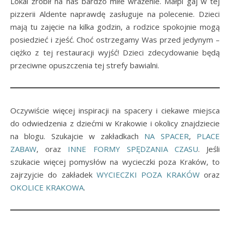
Lokal zrobił na nas bardzo miłe wrażenie. Małpi gaj w tej
pizzerii Aldente naprawdę zasługuje na polecenie. Dzieci
mają tu zajęcie na kilka godzin, a rodzice spokojnie mogą
posiedzieć i zjeść. Choć ostrzegamy Was przed jedynym –
ciężko z tej restauracji wyjść! Dzieci zdecydowanie będą
przeciwne opuszczenia tej strefy bawialni.
Oczywiście więcej inspiracji na spacery i ciekawe miejsca
do odwiedzenia z dziećmi w Krakowie i okolicy znajdziecie
na blogu. Szukajcie w zakładkach
NA SPACER
,
PLACE
ZABAW
, oraz
INNE FORMY SPĘDZANIA CZASU
. Jeśli
szukacie więcej pomysłów na wycieczki poza Kraków, to
zajrzyjcie do zakładek
WYCIECZKI POZA KRAKÓW
oraz
OKOLICE KRAKOWA
.