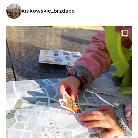
krakowskie_brzdace