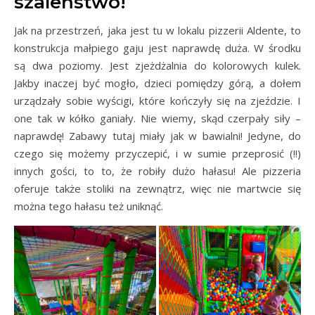
szaleństwo!
Jak na przestrzeń, jaka jest tu w lokalu pizzerii Aldente, to
konstrukcja małpiego gaju jest naprawdę duża. W środku
są dwa poziomy. Jest zjeżdżalnia do kolorowych kulek.
Jakby inaczej być mogło, dzieci pomiędzy górą, a dołem
urządzały sobie wyścigi, które kończyły się na zjeździe. I
one tak w kółko ganiały. Nie wiemy, skąd czerpały siły –
naprawdę! Zabawy tutaj miały jak w bawialni! Jedyne, do
czego się możemy przyczepić, i w sumie przeprosić (!!)
innych gości, to to, że robiły dużo hałasu! Ale pizzeria
oferuje także stoliki na zewnątrz, więc nie martwcie się
można tego hałasu też uniknąć.