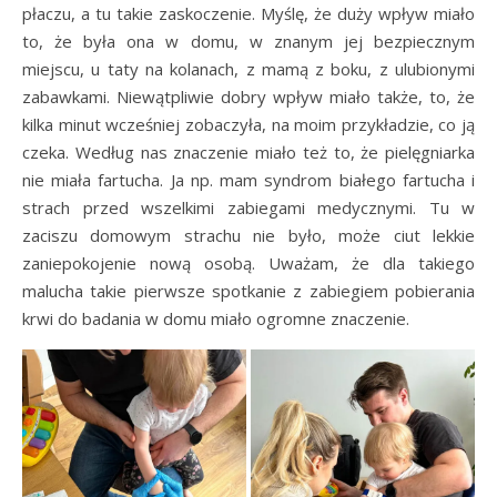
płaczu, a tu takie zaskoczenie. Myślę, że duży wpływ miało
to, że była ona w domu, w znanym jej bezpiecznym
miejscu, u taty na kolanach, z mamą z boku, z ulubionymi
zabawkami. Niewątpliwie dobry wpływ miało także, to, że
kilka minut wcześniej zobaczyła, na moim przykładzie, co ją
czeka. Według nas znaczenie miało też to, że pielęgniarka
nie miała fartucha. Ja np. mam syndrom białego fartucha i
strach przed wszelkimi zabiegami medycznymi. Tu w
zaciszu domowym strachu nie było, może ciut lekkie
zaniepokojenie nową osobą. Uważam, że dla takiego
malucha takie pierwsze spotkanie z zabiegiem pobierania
krwi do badania w domu miało ogromne znaczenie.