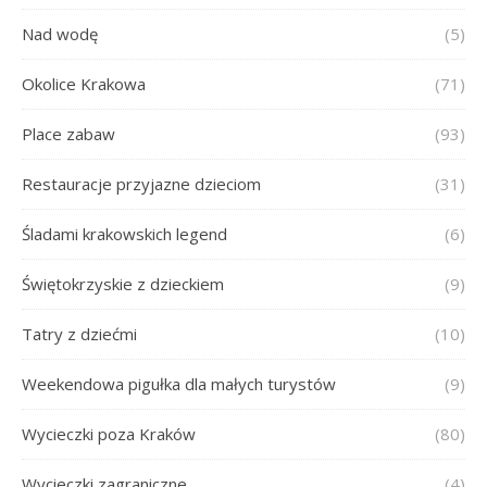
Nad wodę
(5)
Okolice Krakowa
(71)
Place zabaw
(93)
Restauracje przyjazne dzieciom
(31)
Śladami krakowskich legend
(6)
Świętokrzyskie z dzieckiem
(9)
Tatry z dziećmi
(10)
Weekendowa pigułka dla małych turystów
(9)
Wycieczki poza Kraków
(80)
Wycieczki zagraniczne
(4)