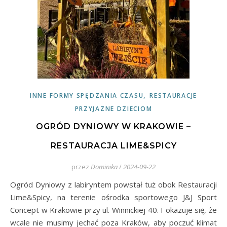
,
INNE FORMY SPĘDZANIA CZASU
RESTAURACJE
PRZYJAZNE DZIECIOM
OGRÓD DYNIOWY W KRAKOWIE –
RESTAURACJA LIME&SPICY
przez
Dominika
/
2024-09-22
Ogród Dyniowy z labiryntem powstał tuż obok Restauracji
Lime&Spicy, na terenie ośrodka sportowego J&J Sport
Concept w Krakowie przy ul. Winnickiej 40. I okazuje się, że
wcale nie musimy jechać poza Kraków, aby poczuć klimat