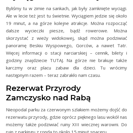
Byliśmy tu w zimie na sankach, jak były zamknięte wyciągi.
Ale w lecie też jest tu świetnie. Wyciągiem jedzie się około
19 minut, a na górze kolejne atrakcje. Można rozpocząć
dalsze wycieczki piesze, bądź rowerowe. Można
skorzystać z wieży widokowej, skąd można podziwiać
panoramę Beskiu Wyspowego, Gorców, a nawet Tatr.
Więcej informacji o stacji narciarskiej – cennik, bilety i
godziny znajdziecie TUTAJ. Na górze nie brakuje także
karczmy oraz placu zabaw dla dzieci. Tu wrócimy
następnym razem – teraz zabrakło nam czasu.
Rezerwat Przyrody
Zamczysko nad Rabą
Nieopodal parku za czerwonym szlakiem możemy dojść do
rezerwatu przyrody, gdzie oprócz pięknego lasu wokół nas
możemy także podziwiać ruiny XIII wiecznej warowni. Do
ruin z parkingu z ronda to około 15 minut spaceru.