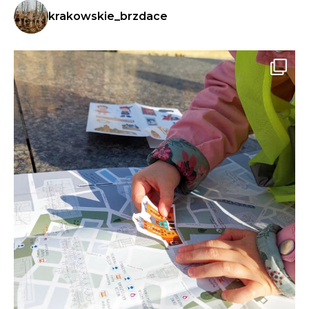
krakowskie_brzdace