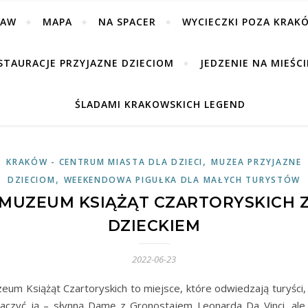
BAW
MAPA
NA SPACER
WYCIECZKI POZA KRAK
STAURACJE PRZYJAZNE DZIECIOM
JEDZENIE NA MIEŚCI
ŚLADAMI KRAKOWSKICH LEGEND
,
KRAKÓW - CENTRUM MIASTA DLA DZIECI
MUZEA PRZYJAZNE
,
DZIECIOM
WEEKENDOWA PIGUŁKA DLA MAŁYCH TURYSTÓW
MUZEUM KSIĄŻĄT CZARTORYSKICH 
DZIECKIEM
2022-06-23
eum Książąt Czartoryskich to miejsce, które odwiedzają turyści,
aczyć ją – słynną Damę z Gronostajem Leonarda Da Vinci, ale