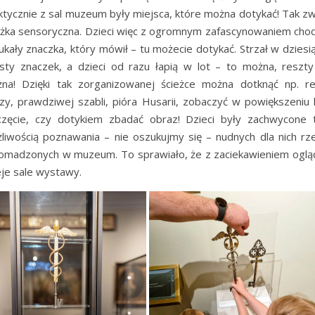
ktycznie z sal muzeum były miejsca, które można dotykać! Tak z
eżka sensoryczna. Dzieci więc z ogromnym zafascynowaniem chod
zukały znaczka, który mówił – tu możecie dotykać. Strzał w dziesią
sty znaczek, a dzieci od razu łapią w lot – to można, reszty
na! Dzięki tak zorganizowanej ścieżce można dotknąć np. rep
czy, prawdziwej szabli, pióra Husarii, zobaczyć w powiększeniu 
częcie, czy dotykiem zbadać obraz! Dzieci były zachwycone 
liwością poznawania – nie oszukujmy się – nudnych dla nich rz
omadzonych w muzeum. To sprawiało, że z zaciekawieniem oglą
eje sale wystawy.