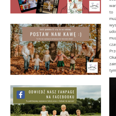
war
to 
muz
wys
udo
muz
cza
Prz
Oka
zai
tym