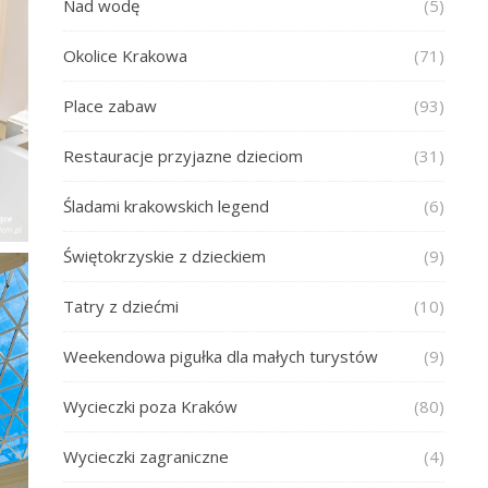
Nad wodę
(5)
Okolice Krakowa
(71)
Place zabaw
(93)
Restauracje przyjazne dzieciom
(31)
Śladami krakowskich legend
(6)
Świętokrzyskie z dzieckiem
(9)
Tatry z dziećmi
(10)
Weekendowa pigułka dla małych turystów
(9)
Wycieczki poza Kraków
(80)
Wycieczki zagraniczne
(4)