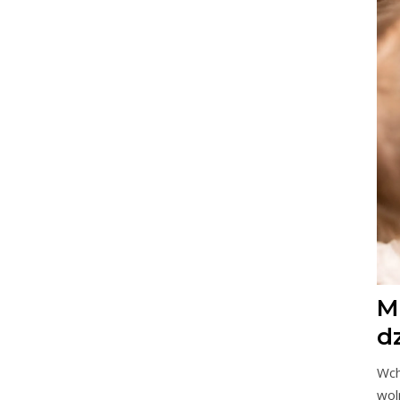
M
d
Wch
wol