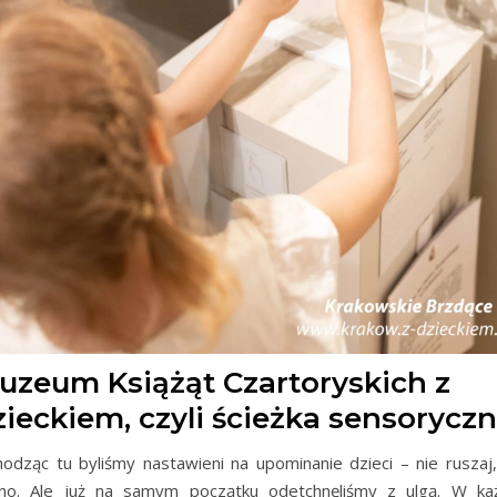
uzeum Książąt Czartoryskich z
zieckiem, czyli ścieżka sensorycz
odząc tu byliśmy nastawieni na upominanie dzieci – nie ruszaj,
no. Ale już na samym początku odetchnęliśmy z ulgą. W ka