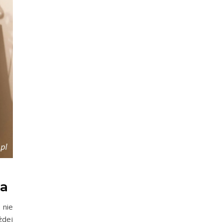
na
 nie
żdej