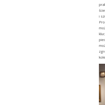
pra
ści
i s
Pro
moż
klu
pie
moż
zgr
kol