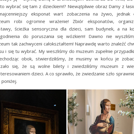
to wybrać się tam z dzieckiem!? Niewątpliwie obraz Damy z łasi
najcenniejszy eksponat wart zobaczenia na żywo, jednak 
eum robi ogromne wrażenie! Zbiór eksponatów, organiz
tawy, ścieżka sensoryczna dla dzieci, sam budynek, a na k
godnienia do poruszania się wózkiem! Dawno nie wyszliś
eum tak zachwyceni całokształtem! Naprawdę warto znaleźć chw
su i się tu wybrać. My weszliśmy do muzeum zupełnie przypadk
echodząc obok, stwierdziliśmy, że musimy w końcu je zobac
zało się, że są wolne bilety i zwiedziliśmy muzeum z wie
nteresowaniem dzieci. A co sprawiło, że zwiedzanie szło sprawni
 poniżej.