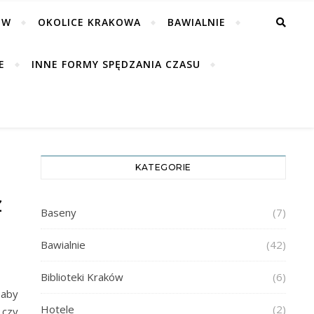
ÓW
OKOLICE KRAKOWA
BAWIALNIE
E
INNE FORMY SPĘDZANIA CZASU
KATEGORIE
Z
Baseny
(7)
Bawialnie
(42)
Biblioteki Kraków
(6)
 aby
Hotele
(2)
 czy