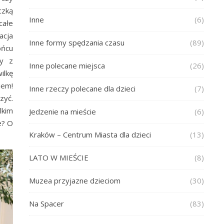
czką
Inne
(6)
całe
acja
Inne formy spędzania czasu
(89)
ońcu
my z
Inne polecane miejsca
(26)
ilkę
iem!
Inne rzeczy polecane dla dzieci
(7)
zyć.
lkim
Jedzenie na mieście
(6)
e? O
Kraków – Centrum Miasta dla dzieci
(13)
LATO W MIEŚCIE
(8)
Muzea przyjazne dzieciom
(30)
Na Spacer
(83)