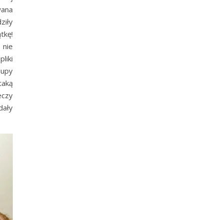
wana
ziły
tkę!
 nie
liki
lupy
taką
eczy
dały