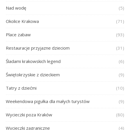
Nad wodę
(5)
Okolice Krakowa
(71)
Place zabaw
(93)
Restauracje przyjazne dzieciom
(31)
Śladami krakowskich legend
(6)
Świętokrzyskie z dzieckiem
(9)
Tatry z dziećmi
(10)
Weekendowa pigułka dla małych turystów
(9)
Wycieczki poza Kraków
(80)
Wycieczki zagraniczne
(4)