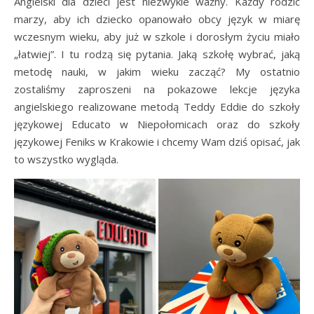
Angielski dla dzieci jest niezwykle ważny. Każdy rodzic
marzy, aby ich dziecko opanowało obcy język w miarę
wczesnym wieku, aby już w szkole i dorosłym życiu miało
„łatwiej”. I tu rodzą się pytania. Jaką szkołę wybrać, jaką
metodę nauki, w jakim wieku zacząć? My ostatnio
zostaliśmy zaproszeni na pokazowe lekcje języka
angielskiego realizowane metodą Teddy Eddie do szkoły
językowej Educato w Niepołomicach oraz do szkoły
językowej Feniks w Krakowie i chcemy Wam dziś opisać, jak
to wszystko wygląda.